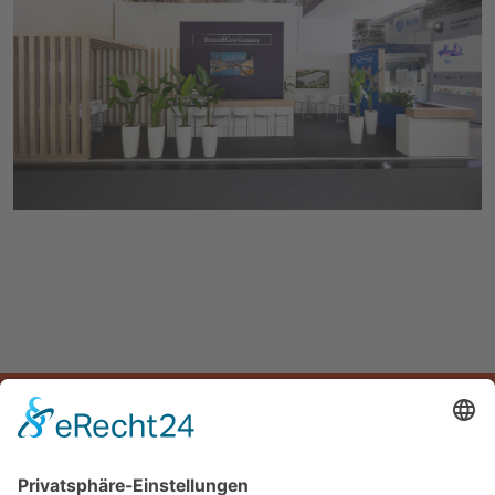
START
UNTERNEHMEN
LEISTUNGEN
PROJEKTE
Planquadrat Design GmbH
Am Nachtigallenwäldchen 24