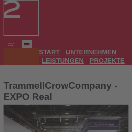
Sprache auswählen
START
UNTERNEHMEN
LEISTUNGEN
PROJEKTE
TrammellCrowCompany -
EXPO Real