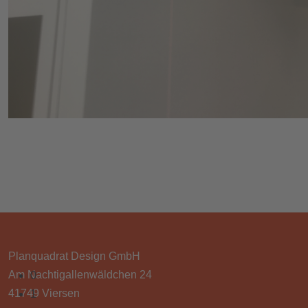
START
UNTERNEHMEN
LEISTUNGEN
PROJEKTE
Planquadrat Design GmbH
Am Nachtigallenwäldchen 24
0
41749 Viersen
1