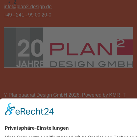
2
info@plan2-design.de
+49 - 241 - 99 00 20-0
© Planquadrat Design GmbH 2026, Powered by
KMR IT