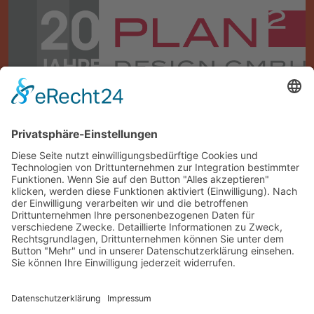
© Planquadrat Design GmbH 2026, Powered by
KMR IT
0
1