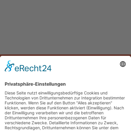
START
UNTERNEHMEN
LEISTUNGEN
PROJEKTE
Planquadrat Design GmbH
Am Nachtigallenwäldchen 24
41749 Viersen
info@plan2-design.de
+49 - 241 - 99 00 20-0